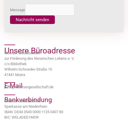
Message
Nachricht senden
Unsere Büroadresse
Moerser Gesellschaft
zur Förderung des literarischen Lebens e. V.
c/o Bibliothek
Wilhelm-Schroeder-Straße 10
47441 Moers
E-Mail
post@moersergesellschaft.de
Bankverbindung
Moerser Gesellschaft
Sparkasse am Niederrhein
IBAN: DE44 3545 0000 1125 0407 80
BIC: WELADED1MOR